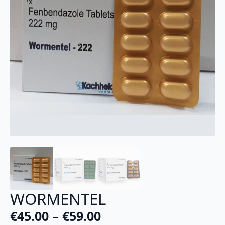
WORMENTEL
€
45.00
–
€
59.00
Plage