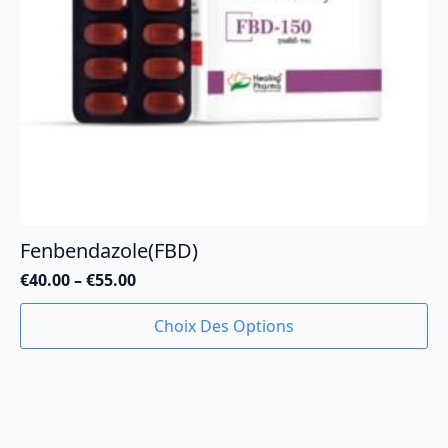
page
du
produit
Fenbendazole(FBD)
€
40.00
–
€
55.00
Plage
de
Ce
Choix Des Options
prix :
produit
€40.00
a
à
plusieurs
€55.00
variations.
Les
options