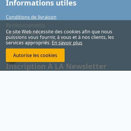
Informations utiles
Conditions de livraison
Remboursements
Ce site Web nécessite des cookies afin que nous
Responsabilités
puissions vous fournir, à vous et à nos clients, les
Politique de confidentialité
services appropriés.
En savoir plus
informations
Autorise les cookies
Garanties
Inscription À LA Newsletter
Votre
Email
*
Envoyer