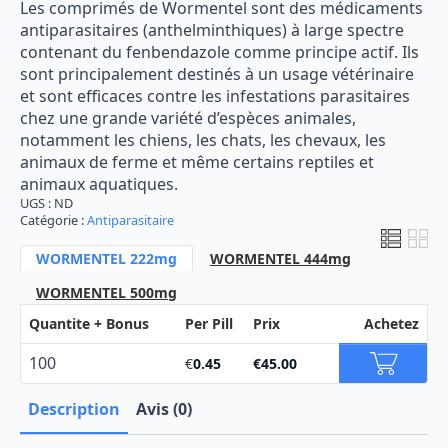
Les comprimés de Wormentel sont des médicaments
de
antiparasitaires (anthelminthiques) à large spectre
prix :
contenant du fenbendazole comme principe actif. Ils
sont principalement destinés à un usage vétérinaire
€45.00
et sont efficaces contre les infestations parasitaires
à
chez une grande variété d’espèces animales,
€59.00
notamment les chiens, les chats, les chevaux, les
animaux de ferme et même certains reptiles et
animaux aquatiques.
UGS :
ND
Catégorie :
Antiparasitaire
WORMENTEL 222mg
WORMENTEL 444mg
WORMENTEL 500mg
Quantite + Bonus
Per Pill
Prix
Achetez
100
€
0.45
€
45.00
Description
Avis (0)