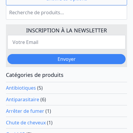
produit
€24.00
Recherche
a
à
pour :
plusieurs
€30.00
variations.
Les
INSCRIPTION À LA NEWSLETTER
options
Votre
peuvent
Email
*
être
choisies
Envoyer
sur
la
page
Catégories de produits
du
produit
Antibiotiques
(5)
Antiparasitaire
(6)
Arrêter de fumer
(1)
Chute de cheveux
(1)