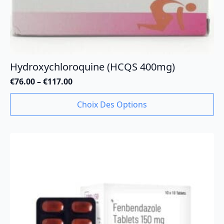
Hydroxychloroquine (HCQS 400mg)
€
76.00
–
€
117.00
Plage
de
Ce
Choix Des Options
prix :
produit
€76.00
a
à
plusieurs
€117.00
variations.
Les
options
peuvent
être
choisies
sur
la