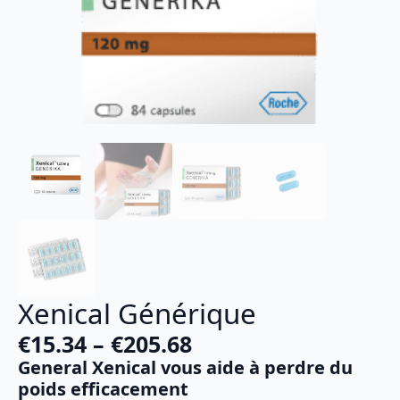
Xenical Générique
€
15.34
–
€
205.68
Plage
General Xenical vous aide à perdre du
de
poids efficacement