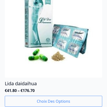
Lida daidaihua
€
41.80
–
€
176.70
Plage
de
Ce
Choix Des Options
prix :
produit
€41.80