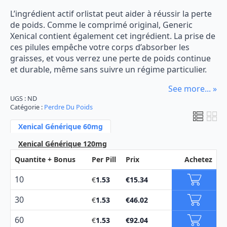
prix :
L’ingrédient actif orlistat peut aider à réussir la perte
€15.34
de poids. Comme le comprimé original, Generic
à
Xenical contient également cet ingrédient. La prise de
ces pilules empêche votre corps d’absorber les
€205.68
graisses, et vous verrez une perte de poids continue
et durable, même sans suivre un régime particulier.
See more... »
UGS :
ND
Catégorie :
Perdre Du Poids
Xenical Générique 60mg
Xenical Générique 120mg
Quantite + Bonus
Per Pill
Prix
Achetez
10
€
1.53
€
15.34
30
€
1.53
€
46.02
60
€
1.53
€
92.04