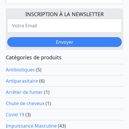
variations.
Les
INSCRIPTION À LA NEWSLETTER
options
Votre
peuvent
Email
*
être
choisies
Envoyer
sur
la
page
Catégories de produits
du
produit
Antibiotiques
(5)
Antiparasitaire
(6)
Arrêter de fumer
(1)
Chute de cheveux
(1)
Covid 19
(3)
Impuissance Masculine
(43)