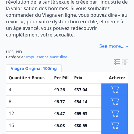
révolution de la santé sexuelle créée par l’industrie de
€187.42
la valorisation des hommes. Si vous souhaitez
commander du Viagra en ligne, vous pouvez dire « au
revoir » ; pour votre dysfonction érectile, et même à
un âge avancé, vous pouvez redécouvrir
complètement votre sexualité.
See more... »
UGS :
ND
Catégorie :
Impuissance Masculine
Viagra Original 100mg
Quantite + Bonus
Per Pill
Prix
Achetez
4
€
9.26
€
37.04
8
€
6.77
€
54.14
12
€
5.47
€
65.63
16
€
5.03
€
80.55