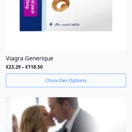
produit
Viagra Generique
€
23.29
–
€
118.50
Plage
de
Ce
Choix Des Options
prix :
produit
€23.29
a
à
plusieurs
€118.50
variations.
Les
options
peuvent
être