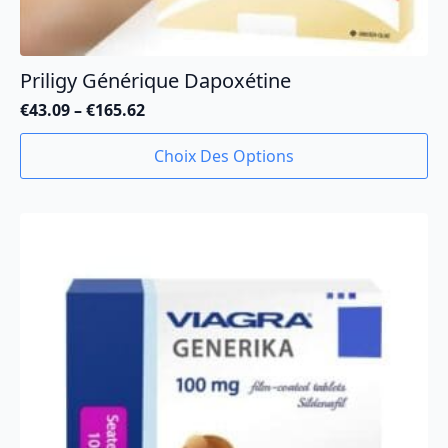
Priligy Générique Dapoxétine
€
43.09
–
€
165.62
Plage
de
Ce
Choix Des Options
prix :
produit
€43.09
a
à
plusieurs
€165.62
variations.
Les
options
peuvent
être
choisies
sur
la
page
du