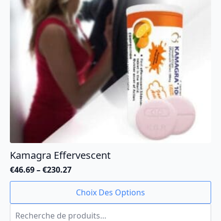
choisies
sur
la
page
du
produit
Kamagra Effervescent
€
46.69
–
€
230.27
Plage
de
Ce
Choix Des Options
prix :
produit
€46.69
Recherche
a
à
pour :
plusieurs
€230.27