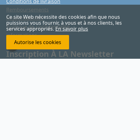
Conditions de livraison
Remboursements
Ce site Web nécessite des cookies afin que nous
Responsabilités
puissions vous fournir, à vous et à nos clients, les
Politique de confidentialité
services appropriés.
En savoir plus
informations
Autorise les cookies
Garanties
Inscription À LA Newsletter
Votre
Email
*
Envoyer
Copyright © 2026
pharmacienligne.com
Droit d'auteur enregistré