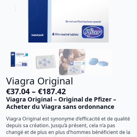
Viagra Original
€
37.04
–
€
187.42
Plage
Viagra Original – Original de Pfizer –
de
Acheter du Viagra sans ordonnance
prix :
Viagra Original est synonyme d’efficacité et de qualité
€37.04
depuis sa création. Jusqu’à présent, cela n’a pas
à
changé et de plus en plus d’hommes bénéficient de la