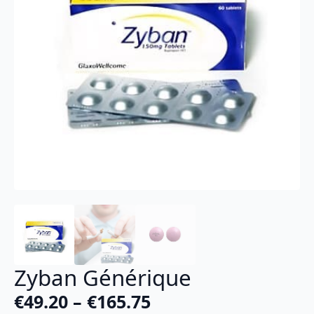
Zyban Générique
€
49.20
–
€
165.75
Plage