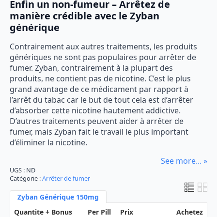
Enfin un non-fumeur – Arrêtez de
de
manière crédible avec le Zyban
prix :
générique
€49.20
Contrairement aux autres traitements, les produits
à
génériques ne sont pas populaires pour arrêter de
€165.75
fumer. Zyban, contrairement à la plupart des
produits, ne contient pas de nicotine. C’est le plus
grand avantage de ce médicament par rapport à
l’arrêt du tabac car le but de tout cela est d’arrêter
d’absorber cette nicotine hautement addictive.
D’autres traitements peuvent aider à arrêter de
fumer, mais Zyban fait le travail le plus important
d’éliminer la nicotine.
See more... »
UGS :
ND
Catégorie :
Arrêter de fumer
Zyban Générique 150mg
Quantite + Bonus
Per Pill
Prix
Achetez