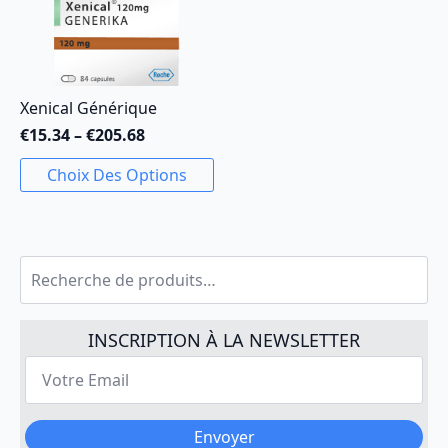
Les
options
peuvent
être
Xenical Générique
choisies
sur
€
15.34
–
€
205.68
Plage
la
de
Ce
page
Choix Des Options
prix :
produit
du
€15.34
a
produit
à
plusieurs
€205.68
variations.
Recherche
Les
pour :
options
peuvent
INSCRIPTION À LA NEWSLETTER
être
Votre
choisies
Email
sur
*
la
page
Envoyer