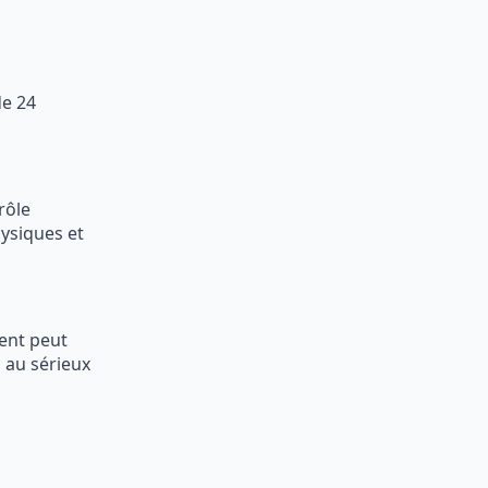
de 24
rôle
ysiques et
ent peut
s au sérieux