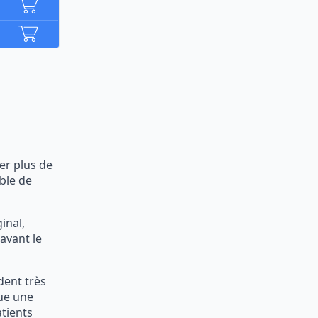
er plus de
ble de
inal,
avant le
ent très
que une
tients