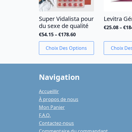
Super Vidalista pour
Levitra G
du sexe de qualité
€
25.08
–
€
18
Plage
€
54.15
–
€
178.60
de
Plage
prix :
de
Ce
Ce
€25.08
Choix Des Options
Choix De
prix :
produit
produit
à
€54.15
a
a
€184.00
à
plusieurs
plusieurs
€178.60
variations.
variations.
Navigation
Les
Les
options
options
peuvent
peuvent
Accueillir
être
être
À propos de nous
choisies
choisies
Mon Panier
sur
sur
F.A.Q.
la
la
page
page
Contactez-nous
du
du
Commentaire du commandant