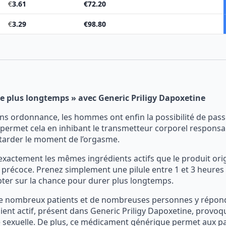
€
3.61
€
72.20
€
3.29
€
98.80
re plus longtemps » avec Generic Priligy Dapoxetine
ns ordonnance, les hommes ont enfin la possibilité de pass
ne permet cela en inhibant le transmetteur corporel responsa
retarder le moment de l’orgasme.
exactement les mêmes ingrédients actifs que le produit orig
 précoce. Prenez simplement une pilule entre 1 et 3 heures 
pter sur la chance pour durer plus longtemps.
de nombreux patients et de nombreuses personnes y répond
ient actif, présent dans Generic Priligy Dapoxetine, provo
e sexuelle. De plus, ce médicament générique permet aux pa