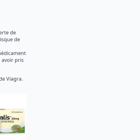
erte de
risque de
 médicament
 avoir pris
de Viagra.