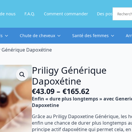
 de nous
F.A.Q.
Comment commander
Des postes
ds
Chute de cheveux
Santé des femmes
Ar
gy Générique Dapoxétine
Priligy Générique
Dapoxétine
€
43.09
–
€
165.62
Plage
Enfin « dure plus longtemps » avec Generic
de
Dapoxetine
prix :
Grâce au Priligy Dapoxetine Générique, les
€43.09
enfin une chance de durer plus longtemps au l
à
principe actif dapoxétine qui permet cela, en 