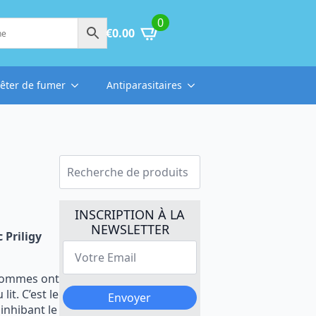
0
€
0.00
rêter de fumer
Antiparasitaires
Recherche
pour :
INSCRIPTION À LA
NEWSLETTER
 Priligy
Votre
Email
*
 hommes ont
it. C’est le
Envoyer
inhibant le