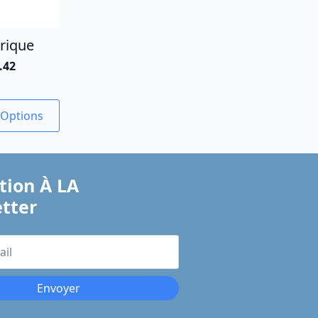
érique
.42
 Options
tion À LA
tter
Envoyer