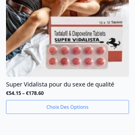
la
page
du
produit
Super Vidalista pour du sexe de qualité
€
54.15
–
€
178.60
Plage
de
Ce
Choix Des Options
prix :
produit
€54.15
a
à
plusieurs
€178.60
variations.