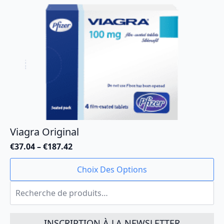
Les
options
peuvent
être
choisies
sur
la
page
du
produit
Viagra Original
€
37.04
–
€
187.42
Plage
de
Ce
Choix Des Options
prix :
produit
€37.04
Recherche
a
à
pour :
plusieurs
€187.42
variations.
Les
INSCRIPTION À LA NEWSLETTER