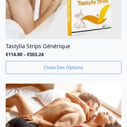
Tastylia Strips Générique
€
114.80
–
€
503.24
Plage
de
Ce
Choix Des Options
prix :
produit
€114.80
a
à
plusieurs
€503.24
variations.
Les
options
peuvent
être
choisies
sur