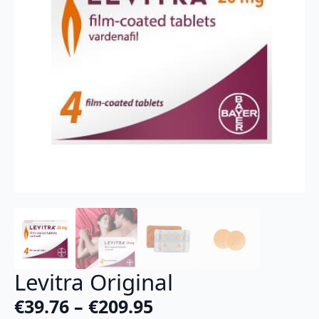
Levitra Original
€
39.76
–
€
209.95
Plage