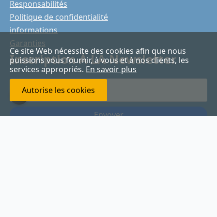
Responsabilités
Politique de confidentialité
informations
Garanties
Ce site Web nécessite des cookies afin que nous
Inscription À LA Newsletter
puissions vous fournir, à vous et à nos clients, les
services appropriés.
En savoir plus
Votre
Email
Autorise les cookies
*
Envoyer
Copyright © 2026
pharmacienligne.com
Droit d'auteur enregistré