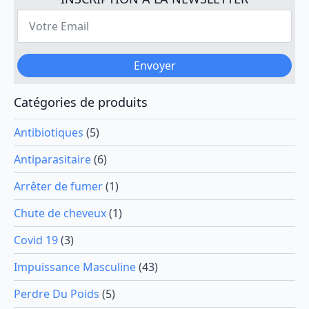
options
Votre
peuvent
Email
*
être
choisies
Envoyer
sur
la
page
Catégories de produits
du
produit
Antibiotiques
(5)
Antiparasitaire
(6)
Arrêter de fumer
(1)
Chute de cheveux
(1)
Covid 19
(3)
Impuissance Masculine
(43)
Perdre Du Poids
(5)