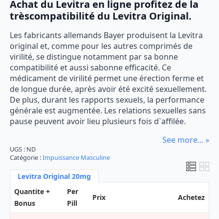
Achat du Levitra en ligne profitez de la
de
trèscompatibilité du Levitra Original.
prix :
Les fabricants allemands Bayer produisent la Levitra
€39.76
original et, comme pour les autres comprimés de
à
virilité, se distingue notamment par sa bonne
compatibilité et aussi sabonne efficacité. Ce
€209.95
médicament de virilité permet une érection ferme et
de longue durée, après avoir été excité sexuellement.
De plus, durant les rapports sexuels, la performance
générale est augmentée. Les relations sexuelles sans
pause peuvent avoir lieu plusieurs fois d`affilée.
See more... »
UGS :
ND
Catégorie :
Impuissance Masculine
Levitra Original 20mg
Quantite +
Per
Prix
Achetez
Bonus
Pill