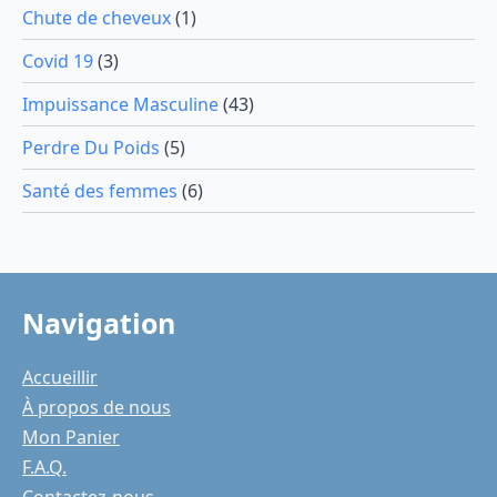
Chute de cheveux
(1)
Covid 19
(3)
Impuissance Masculine
(43)
Perdre Du Poids
(5)
Santé des femmes
(6)
Navigation
Accueillir
À propos de nous
Mon Panier
F.A.Q.
Contactez-nous