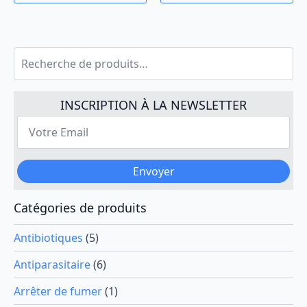
produit
produit
€40.00
€24.00
a
a
à
à
plusieurs
plusieurs
€55.00
€30.00
variations.
variations.
Recherche
Les
Les
pour :
options
options
peuvent
peuvent
INSCRIPTION À LA NEWSLETTER
être
être
Votre
choisies
choisies
Email
sur
sur
*
la
la
page
page
Envoyer
du
du
produit
produit
Catégories de produits
Antibiotiques
(5)
Antiparasitaire
(6)
Arrêter de fumer
(1)